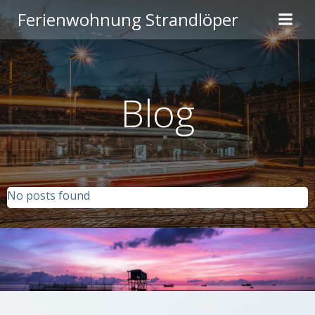
Zum
Ferienwohnung Strandlöper
Inhalt
springen
Blog
No posts found