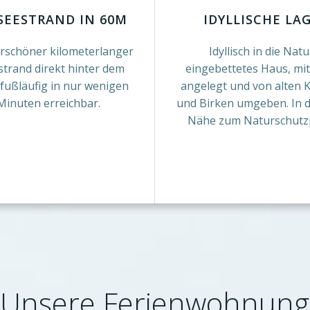
SEESTRAND IN 60M
IDYLLISCHE LA
schöner kilometerlanger
Idyllisch in die Natu
trand direkt hinter dem
eingebettetes Haus, mit
fußläufig in nur wenigen
angelegt und von alten K
Minuten erreichbar.
und Birken umgeben. In d
Nähe zum Naturschutz
Unsere Ferienwohnung