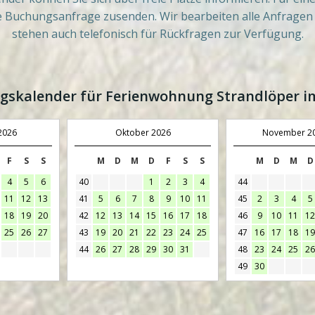
 Buchungsanfrage zusenden. Wir bearbeiten alle Anfragen i
stehen auch telefonisch für Rückfragen zur Verfügung.
gskalender für Ferienwohnung Strandlöper i
2026
Oktober 2026
November 2
F
S
S
M
D
M
D
F
S
S
M
D
M
D
4
5
6
40
1
2
3
4
44
11
12
13
41
5
6
7
8
9
10
11
45
2
3
4
5
18
19
20
42
12
13
14
15
16
17
18
46
9
10
11
12
25
26
27
43
19
20
21
22
23
24
25
47
16
17
18
19
44
26
27
28
29
30
31
48
23
24
25
26
49
30