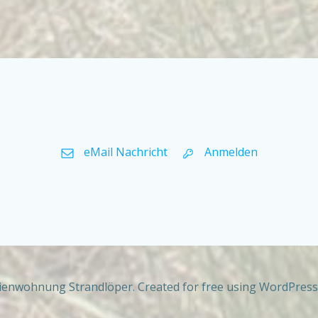
eMail Nachricht
Anmelden
ienwohnung Strandlöper. Created for free using WordPres