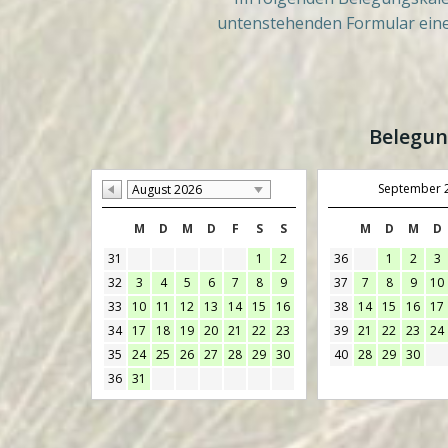
untenstehenden Formular eine
Belegun
September 
August 2026
M
D
M
D
F
S
S
M
D
M
D
31
1
2
36
1
2
3
32
3
4
5
6
7
8
9
37
7
8
9
10
33
10
11
12
13
14
15
16
38
14
15
16
17
34
17
18
19
20
21
22
23
39
21
22
23
24
35
24
25
26
27
28
29
30
40
28
29
30
36
31