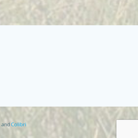
s and
Colibri