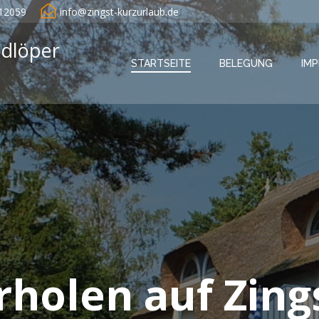
812059
info@zingst-kurzurlaub.de
dlöper
STARTSEITE
BELEGUNG
IM
rholen auf Zing