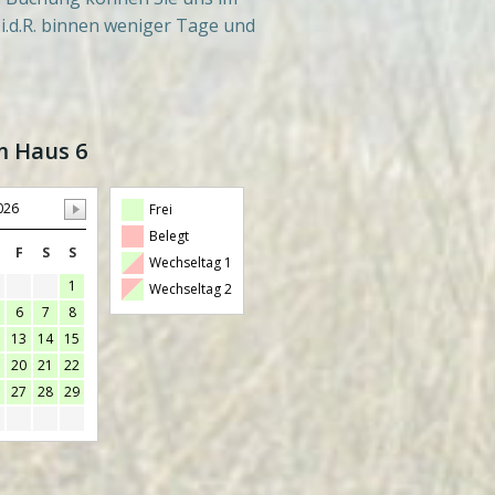
.d.R. binnen weniger Tage und
m Haus 6
026
Frei
Belegt
F
S
S
Wechseltag 1
1
Wechseltag 2
6
7
8
13
14
15
20
21
22
27
28
29