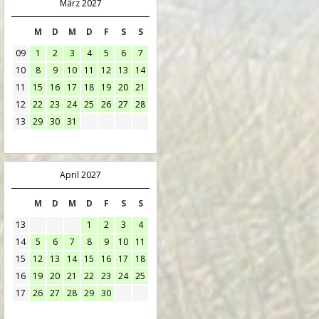
März 2027
M
D
M
D
F
S
S
09
1
2
3
4
5
6
7
10
8
9
10
11
12
13
14
11
15
16
17
18
19
20
21
12
22
23
24
25
26
27
28
13
29
30
31
April 2027
M
D
M
D
F
S
S
13
1
2
3
4
14
5
6
7
8
9
10
11
15
12
13
14
15
16
17
18
16
19
20
21
22
23
24
25
17
26
27
28
29
30