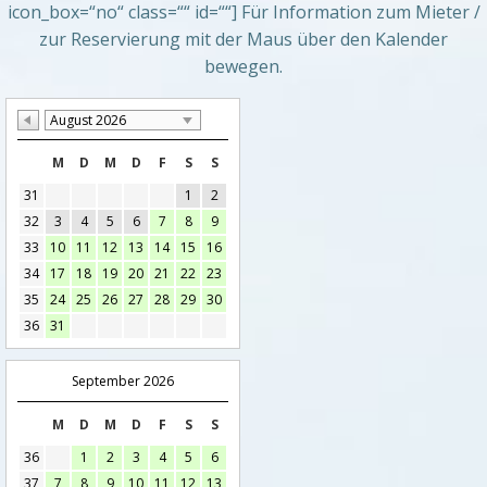
icon_box=“no“ class=““ id=““] Für Information zum Mieter /
zur Reservierung mit der Maus über den Kalender
bewegen.
August 2026
M
D
M
D
F
S
S
31
1
2
32
3
4
5
6
7
8
9
33
10
11
12
13
14
15
16
34
17
18
19
20
21
22
23
35
24
25
26
27
28
29
30
36
31
September 2026
M
D
M
D
F
S
S
36
1
2
3
4
5
6
37
7
8
9
10
11
12
13