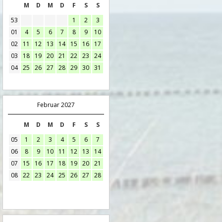
M
D
M
D
F
S
S
53
1
2
3
01
4
5
6
7
8
9
10
02
11
12
13
14
15
16
17
03
18
19
20
21
22
23
24
04
25
26
27
28
29
30
31
Februar 2027
M
D
M
D
F
S
S
05
1
2
3
4
5
6
7
06
8
9
10
11
12
13
14
07
15
16
17
18
19
20
21
08
22
23
24
25
26
27
28